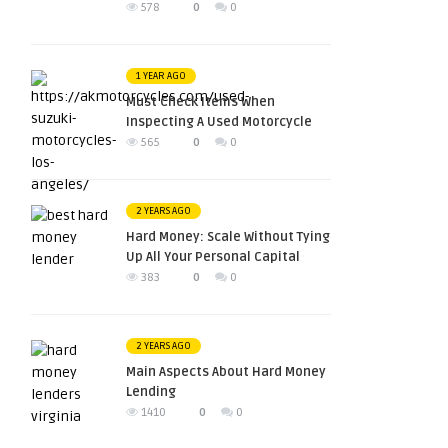
578
0
0
1 YEAR AGO
Must Check Items When
Inspecting A Used Motorcycle
565
0
0
2 YEARS AGO
Hard Money: Scale Without Tying
Up All Your Personal Capital
383
0
0
2 YEARS AGO
Main Aspects About Hard Money
Lending
1410
0
0