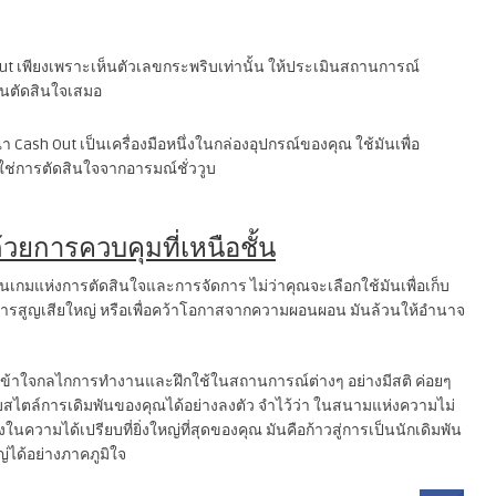
ut เพียงเพราะเห็นตัวเลขกระพริบเท่านั้น ให้ประเมินสถานการณ์
อนตัดสินใจเสมอ
 Cash Out เป็นเครื่องมือหนึ่งในกล่องอุปกรณ์ของคุณ ใช้มันเพื่อ
ใช่การตัดสินใจจากอารมณ์ชั่ววูบ
ยการควบคุมที่เหนือชั้น
็นเกมแห่งการตัดสินใจและการจัดการ ไม่ว่าคุณจะเลือกใช้มันเพื่อเก็บ
จากการสูญเสียใหญ่ หรือเพื่อคว้าโอกาสจากความผอนผอน มันล้วนให้อำนาจ
มเข้าใจกลไกการทำงานและฝึกใช้ในสถานการณ์ต่างๆ อย่างมีสติ ค่อยๆ
สไตล์การเดิมพันของคุณได้อย่างลงตัว จำไว้ว่า ในสนามแห่งความไม่
ความได้เปรียบที่ยิ่งใหญ่ที่สุดของคุณ มันคือก้าวสู่การเป็นนักเดิมพัน
่ได้อย่างภาคภูมิใจ