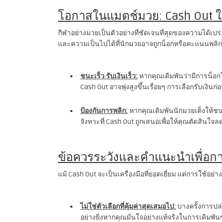
โอกาสในแมตช์มวย: Cash Out 
กีฬาอย่างมวยเป็นตัวอย่างที่ชัดเจนที่สุดของความได้เป
และความเป็นไปได้ที่นักมวยอาจถูกน็อกหรือคะแนนพลิ
ชนะเร็ว รับเงินเร็ว:
หากคุณเดิมพันว่ามีการน็อก
Cash Out อาจพุ่งสูงขึ้นเรื่อยๆ การเลือกรับเงินก่
ป้องกันการพลิก:
หากคุณเดิมพันนักมวยเต็งให้ชนะ
จังหวะที่ Cash Out ถูกเสนอเพื่อให้คุณตัดสินใจ
ข้อควรระวังและคำแนะนำเพื่อกา
แม้ Cash Out จะเป็นเครื่องมือที่ยอดเยี่ยม แต่การใช้อ
ไม่ใช่ตัวเลือกที่คุ้มค่าสุดเสมอไป:
บางครั้งการปล
อย่างยิ่งหากคุณมั่นใจอย่างแท้จริงในการเดิมพ