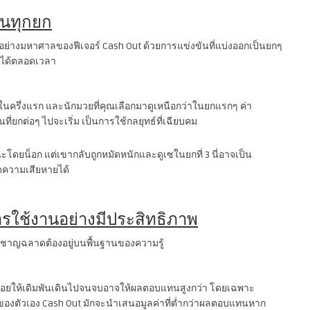
ในทุกยก
ร่อย่างมหาศาลของฟีเจอร์ Cash Out ด้วยการแข่งขันที่แบ่งออกเป็นยกๆ
กได้ตลอดเวลา
ในครึ่งแรก และนักมวยที่คุณเลือกมาดูเหนือกว่าในยกแรกๆ ค่า
อนที่ยกต่อๆ ไปจะเริ่ม เป็นการใช้กลยุทธ์ที่เฉียบคม
โดยน็อก แต่เขากลับถูกหมัดหนักและดูเซในยกที่ 3 นี่อาจเป็น
ลดความเสียหายได้
รใช้งานอย่างมีประสิทธิภาพ
ย่างชาญฉลาดต้องอยู่บนพื้นฐานของความรู้
่อยให้เดิมพันเดินไปจนจบอาจให้ผลตอบแทนสูงกว่า โดยเฉพาะ
ันของตัวเอง Cash Out มักจะนำเสนอมูลค่าที่ต่ำกว่าผลตอบแทนหาก